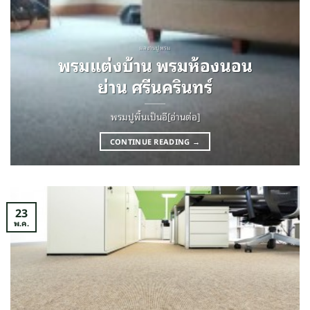
ผลงานปูพรม
พรมแต่งบ้าน พรมห้องนอน
ย่าน ศรีนครินทร์
พรมปูพื้นเป็นอี[อ่านต่อ]
CONTINUE READING
→
23
พ.ค.