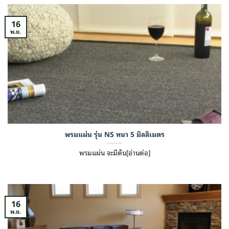
16
พ.ย.
พรมแผ่น รุ่น NS หนา 5 มิลลิเมตร
พรมแผ่น จะมีต้น[อ่านต่อ]
16
พ.ย.