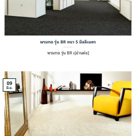
พรมทอ รุ่น BR หนา 5 มิลลิเมตร
พรมทอ รุ่น BR เ[อ่านต่อ]
09
มิ.ย.