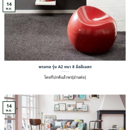
14
พ.ย.
พรมทอ รุ่น A2 หนา 8 มิลลิเมตร
โดยทีปกติแล้วพร[อ่านต่อ]
14
พ.ย.