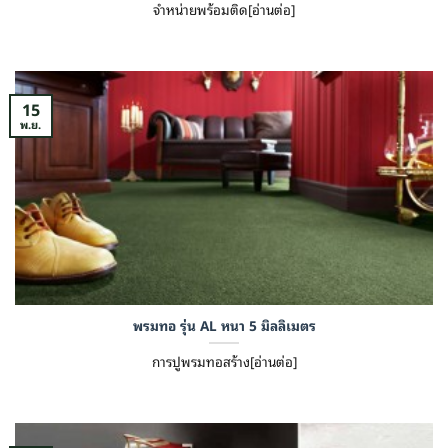
จำหน่ายพร้อมติด[อ่านต่อ]
15
พ.ย.
พรมทอ รุ่น AL หนา 5 มิลลิเมตร
การปูพรมทอสร้าง[อ่านต่อ]