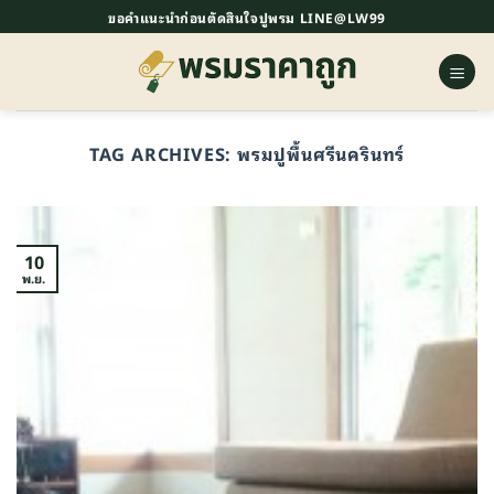
ข้าม
ขอคำแนะนำก่อนตัดสินใจปูพรม LINE@LW99
ไป
ยัง
เนื้อหา
TAG ARCHIVES:
พรมปูพื้นศรีนครินทร์
10
พ.ย.