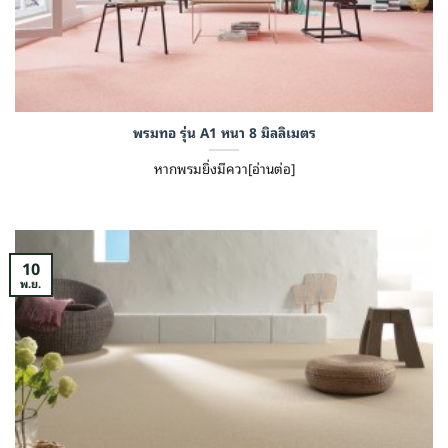
พรมทอ รุ่น A1 หนา 8 มิลลิเมตร
หากพรมยิ่งมีควา[อ่านต่อ]
10
พ.ย.