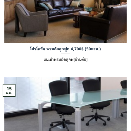
โปรโมชั่น พรมอัดลูกฟูก 4,700฿ (50ตรม.)
แนะนำพรมอัดลูกฟ[อ่านต่อ]
15
พ.ย.