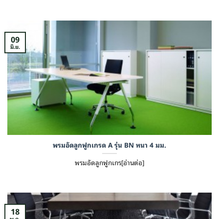
09
มิ.ย.
พรมอัดลูกฟูกเกรด A รุ่น BN หนา 4 มม.
พรมอัดลูกฟูกเกร[อ่านต่อ]
18
พ.ค.