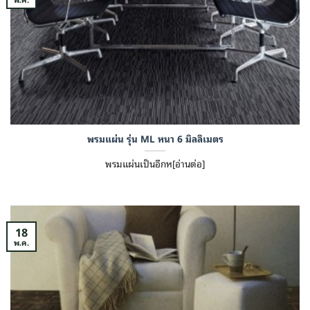
พรมแผ่น รุ่น ML หนา 6 มิลลิเมตร
พรมแผ่นเป็นอีกห[อ่านต่อ]
18
พ.ค.