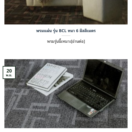
พรมแผ่น รุ่น BCL หนา 6 มิลลิเมตร
พรมรุ่นนี้เหมาะ[อ่านต่อ]
20
พ.ย.