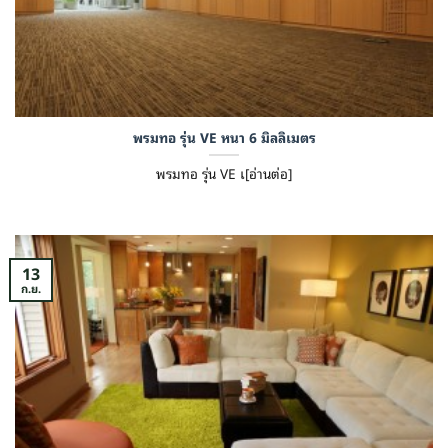
พรมทอ รุ่น VE หนา 6 มิลลิเมตร
พรมทอ รุ่น VE เ[อ่านต่อ]
13
ก.ย.