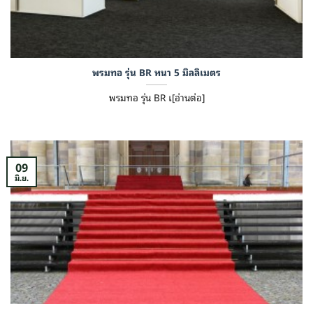
พรมทอ รุ่น BR หนา 5 มิลลิเมตร
พรมทอ รุ่น BR เ[อ่านต่อ]
09
มิ.ย.