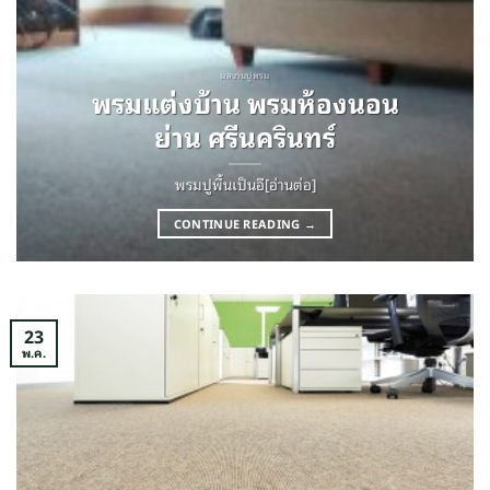
ผลงานปูพรม
พรมแต่งบ้าน พรมห้องนอน
ย่าน ศรีนครินทร์
พรมปูพื้นเป็นอี[อ่านต่อ]
CONTINUE READING
→
23
พ.ค.