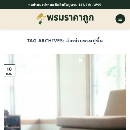
ข้าม
ขอคำแนะนำก่อนตัดสินใจปูพรม LINE@LW99
ไป
ยัง
เนื้อหา
TAG ARCHIVES:
จำหน่ายพรมปูพื้น
10
พ.ย.