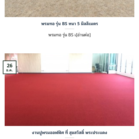
พรมทอ รุ่น BS หนา 5 มิลลิเมตร
พรมทอ รุ่น BS เ[อ่านต่อ]
26
ธ.ค.
งานปูพรมออฟฟิศ ที่ สุขสวัสดิ์ พระประแดง