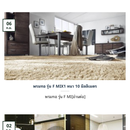
06
ก.ย.
พรมทอ รุ่น F MIX1 หนา 10 มิลลิเมตร
พรมทอ รุ่น F MI[อ่านต่อ]
02
ก.ค.