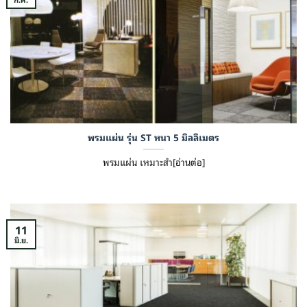
พรมแผ่น รุ่น ST หนา 5 มิลลิเมตร
พรมแผ่น เหมาะสำ[อ่านต่อ]
11
มิ.ย.