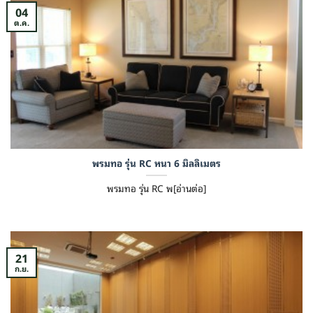
04
ต.ค.
พรมทอ รุ่น RC หนา 6 มิลลิเมตร
พรมทอ รุ่น RC พ[อ่านต่อ]
21
ก.ย.