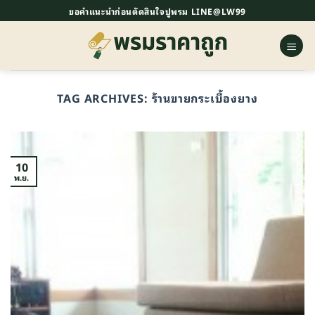
ข้าม
ขอคำแนะนำก่อนตัดสินใจปูพรม LINE@LW99
ไป
ยัง
เนื้อหา
TAG ARCHIVES:
ร้านขายกระเบื้องยาง
10
พ.ย.