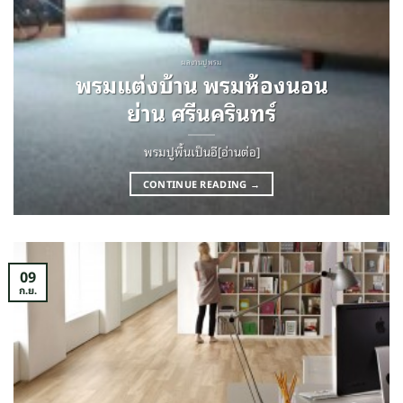
ผลงานปูพรม
พรมแต่งบ้าน พรมห้องนอน
ย่าน ศรีนครินทร์
พรมปูพื้นเป็นอี[อ่านต่อ]
CONTINUE READING
→
09
ก.ย.