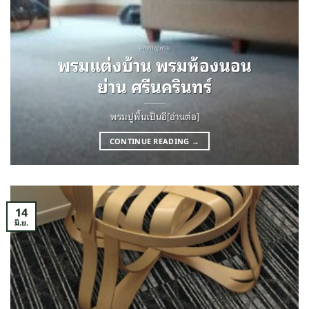
ผลงานปูพรม
พรมแต่งบ้าน พรมห้องนอน
ย่าน ศรีนครินทร์
พรมปูพื้นเป็นอี[อ่านต่อ]
CONTINUE READING
→
14
มิ.ย.