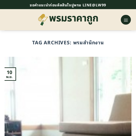
ข้าม
ขอคำแนะนำก่อนตัดสินใจปูพรม LINE@LW99
ไป
ยัง
เนื้อหา
TAG ARCHIVES:
พรมสำนักงาน
10
พ.ย.