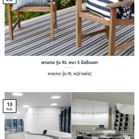
พรมทอ รุ่น RL หนา 5 มิลลิเมตร
พรมทอ รุ่น RL พ[อ่านต่อ]
13
ก.ย.