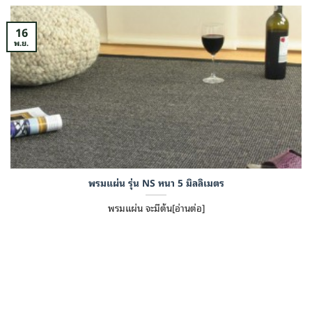
16
พ.ย.
พรมแผ่น รุ่น NS หนา 5 มิลลิเมตร
พรมแผ่น จะมีต้น[อ่านต่อ]