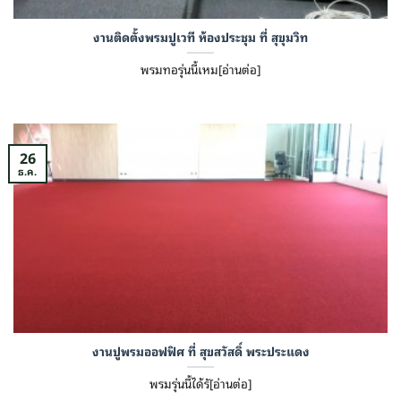
งานติดตั้งพรมปูเวที ห้องประชุม ที่ สุขุมวิท
พรมทอรุ่นนี้เหม[อ่านต่อ]
26
ธ.ค.
งานปูพรมออฟฟิศ ที่ สุขสวัสดิ์ พระประแดง
พรมรุ่นนี้ได้รั[อ่านต่อ]