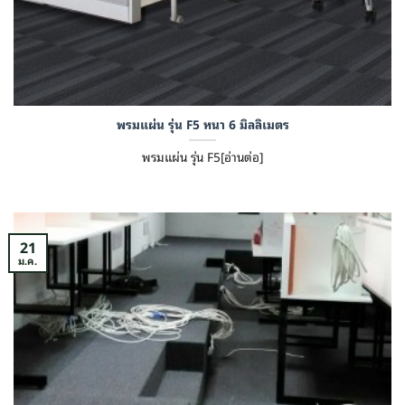
พรมแผ่น รุ่น F5 หนา 6 มิลลิเมตร
พรมแผ่น รุ่น F5[อ่านต่อ]
21
ม.ค.