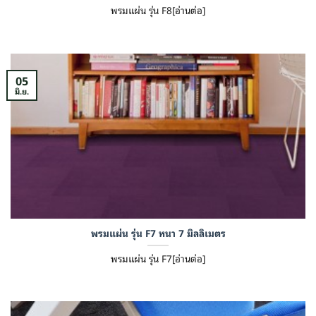
พรมแผ่น รุ่น F8[อ่านต่อ]
05
มิ.ย.
พรมแผ่น รุ่น F7 หนา 7 มิลลิเมตร
พรมแผ่น รุ่น F7[อ่านต่อ]