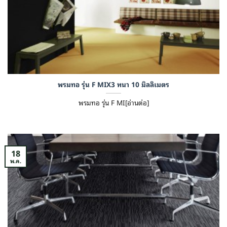
พรมทอ รุ่น F MIX3 หนา 10 มิลลิเมตร
พรมทอ รุ่น F MI[อ่านต่อ]
18
พ.ค.