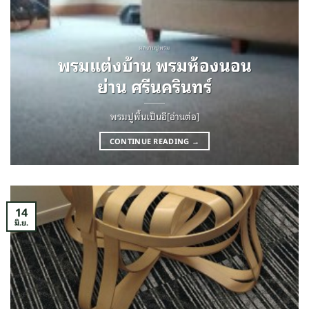
ผลงานปูพรม
พรมแต่งบ้าน พรมห้องนอน
ย่าน ศรีนครินทร์
พรมปูพื้นเป็นอี[อ่านต่อ]
CONTINUE READING
→
14
มิ.ย.