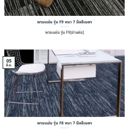
พรมแผ่น รุ่น F9 หนา 7 มิลลิเมตร
พรมแผ่น รุ่น F9[อ่านต่อ]
05
มิ.ย.
พรมแผ่น รุ่น F8 หนา 7 มิลลิเมตร