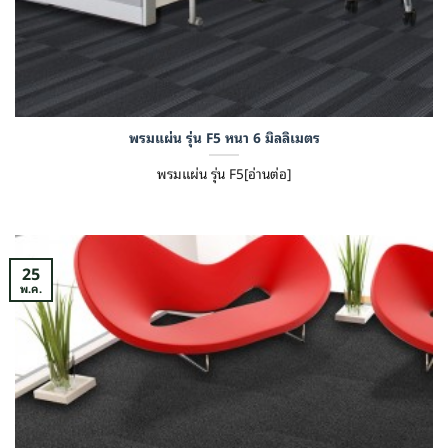
พรมแผ่น รุ่น F5 หนา 6 มิลลิเมตร
พรมแผ่น รุ่น F5[อ่านต่อ]
25
พ.ค.