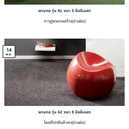
พรมทอ รุ่น AL หนา 5 มิลลิเมตร
การปูพรมทอสร้าง[อ่านต่อ]
14
พ.ย.
พรมทอ รุ่น A2 หนา 8 มิลลิเมตร
โดยทีปกติแล้วพร[อ่านต่อ]