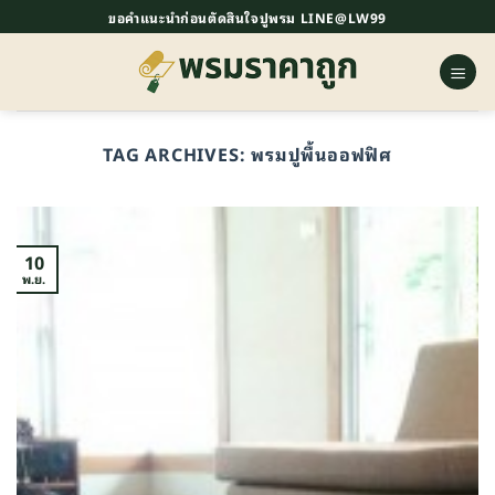
ข้าม
ขอคำแนะนำก่อนตัดสินใจปูพรม LINE@LW99
ไป
ยัง
เนื้อหา
TAG ARCHIVES:
พรมปูพื้นออฟฟิศ
10
พ.ย.