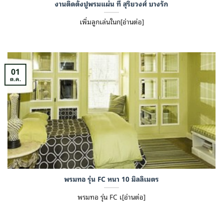
งานติดตั้งปูพรมแผ่น ที่ สุริยวงศ์ บางรัก
เพิ่มลูกเล่นในก[อ่านต่อ]
01
ต.ค.
พรมทอ รุ่น FC หนา 10 มิลลิเมตร
พรมทอ รุ่น FC เ[อ่านต่อ]