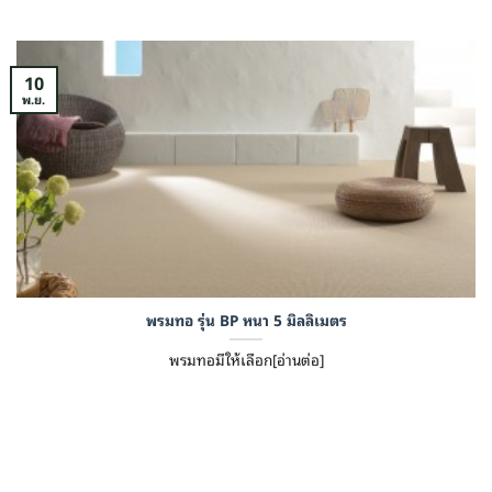
10
พ.ย.
พรมทอ รุ่น BP หนา 5 มิลลิเมตร
พรมทอมีให้เลือก[อ่านต่อ]