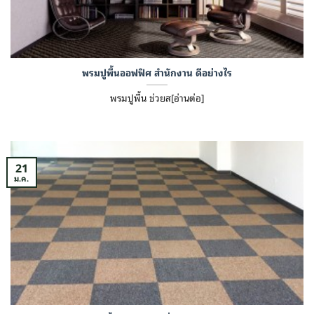
พรมปูพื้นออฟฟิศ สำนักงาน ดีอย่างไร
พรมปูพื้น ช่วยส[อ่านต่อ]
21
ม.ค.