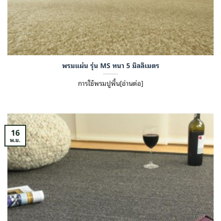
พรมแผ่น รุ่น MS หนา 5 มิลลิเมตร
การใช้พรมปูพื้น[อ่านต่อ]
16
พ.ย.