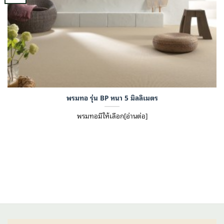
พรมทอ รุ่น BP หนา 5 มิลลิเมตร
พรมทอมีให้เลือก[อ่านต่อ]