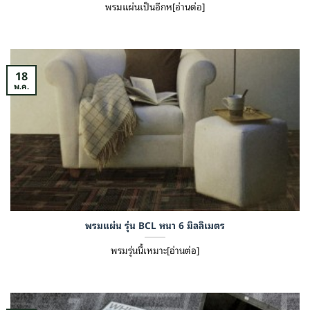
พรมแผ่นเป็นอีกห[อ่านต่อ]
18
พ.ค.
พรมแผ่น รุ่น BCL หนา 6 มิลลิเมตร
พรมรุ่นนี้เหมาะ[อ่านต่อ]