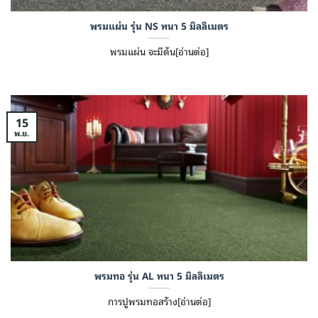
พรมแผ่น รุ่น NS หนา 5 มิลลิเมตร
พรมแผ่น จะมีต้น[อ่านต่อ]
15
พ.ย.
พรมทอ รุ่น AL หนา 5 มิลลิเมตร
การปูพรมทอสร้าง[อ่านต่อ]