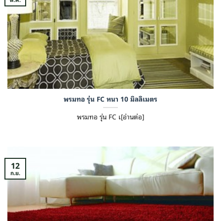
พรมทอ รุ่น FC หนา 10 มิลลิเมตร
พรมทอ รุ่น FC เ[อ่านต่อ]
12
ก.ย.