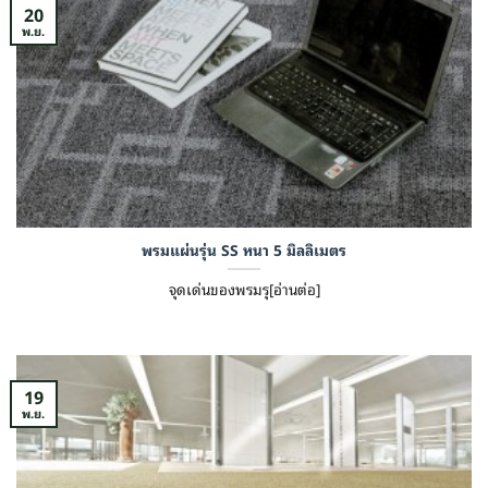
20
พ.ย.
พรมแผ่นรุ่น SS หนา 5 มิลลิเมตร
จุดเด่นของพรมรุ[อ่านต่อ]
19
พ.ย.