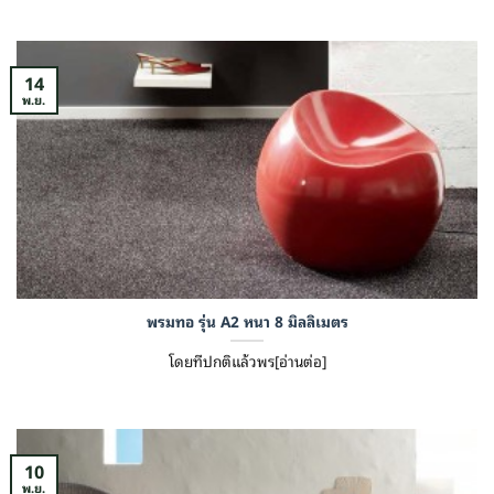
14
พ.ย.
พรมทอ รุ่น A2 หนา 8 มิลลิเมตร
โดยทีปกติแล้วพร[อ่านต่อ]
10
พ.ย.