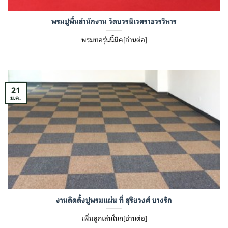
พรมปูพื้นสำนักงาน วัดบวรนิเวศราชวรวิหาร
พรมทอรุ่นนี้มีค[อ่านต่อ]
21
ม.ค.
งานติดตั้งปูพรมแผ่น ที่ สุริยวงศ์ บางรัก
เพิ่มลูกเล่นในก[อ่านต่อ]