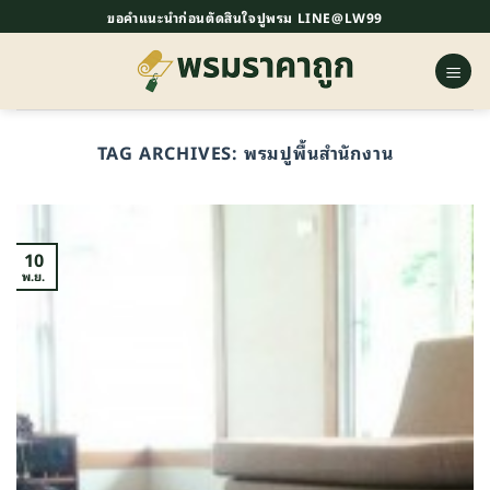
ข้าม
ขอคำแนะนำก่อนตัดสินใจปูพรม LINE@LW99
ไป
ยัง
เนื้อหา
TAG ARCHIVES:
พรมปูพื้นสำนักงาน
10
พ.ย.