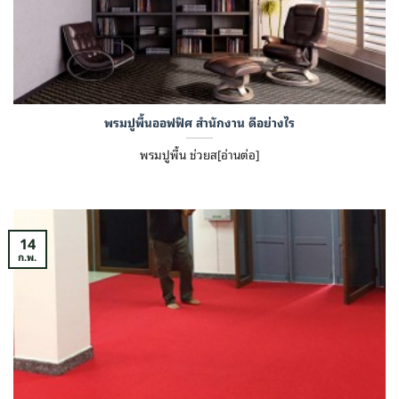
พรมปูพื้นออฟฟิศ สำนักงาน ดีอย่างไร
พรมปูพื้น ช่วยส[อ่านต่อ]
14
ก.พ.