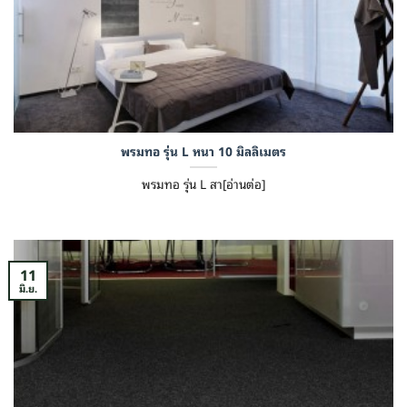
พรมทอ รุ่น L หนา 10 มิลลิเมตร
พรมทอ รุ่น L สา[อ่านต่อ]
11
มิ.ย.