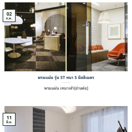
02
ก.ค.
พรมแผ่น รุ่น ST หนา 5 มิลลิเมตร
พรมแผ่น เหมาะสำ[อ่านต่อ]
11
มิ.ย.