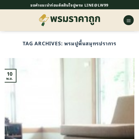
ข้าม
ขอคำแนะนำก่อนตัดสินใจปูพรม LINE@LW99
ไป
ยัง
เนื้อหา
TAG ARCHIVES:
พรมปูพื้นสมุทรปราการ
10
พ.ย.