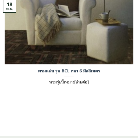
18
พ.ค.
พรมแผ่น รุ่น BCL หนา 6 มิลลิเมตร
พรมรุ่นนี้เหมาะ[อ่านต่อ]