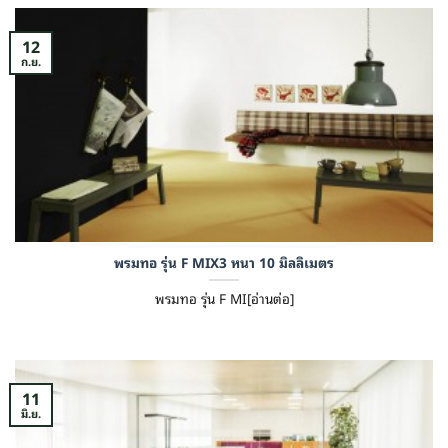
12
ก.ย.
พรมทอ รุ่น F MIX3 หนา 10 มิลลิเมตร
พรมทอ รุ่น F MI[อ่านต่อ]
11
มิ.ย.