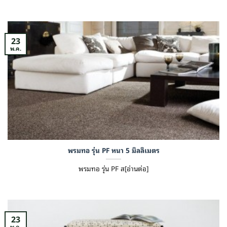
23
พ.ค.
พรมทอ รุ่น PF หนา 5 มิลลิเมตร
พรมทอ รุ่น PF ส[อ่านต่อ]
23
พ.ค.