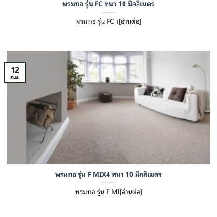
พรมทอ รุ่น FC หนา 10 มิลลิเมตร
พรมทอ รุ่น FC เ[อ่านต่อ]
12
ก.ย.
พรมทอ รุ่น F MIX4 หนา 10 มิลลิเมตร
พรมทอ รุ่น F MI[อ่านต่อ]