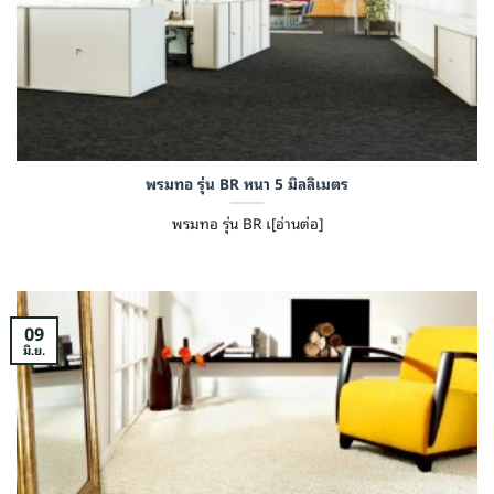
พรมทอ รุ่น BR หนา 5 มิลลิเมตร
พรมทอ รุ่น BR เ[อ่านต่อ]
09
มิ.ย.