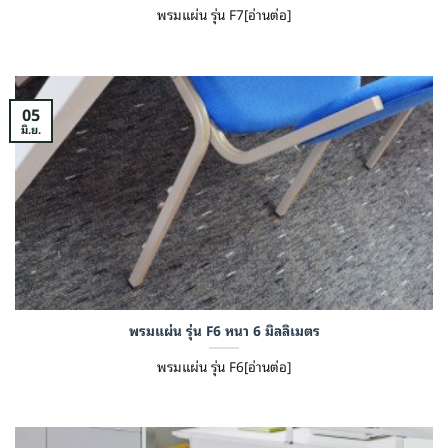
พรมแผ่น รุ่น F7[อ่านต่อ]
05
มิ.ย.
พรมแผ่น รุ่น F6 หนา 6 มิลลิเมตร
พรมแผ่น รุ่น F6[อ่านต่อ]