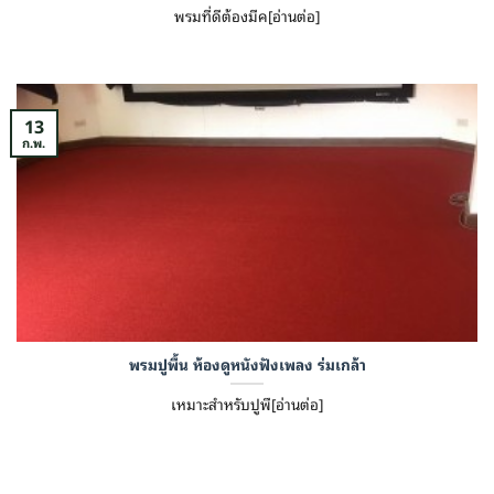
พรมที่ดีต้องมีค[อ่านต่อ]
13
ก.พ.
พรมปูพื้น ห้องดูหนังฟังเพลง ร่มเกล้า
เหมาะสำหรับปูพื[อ่านต่อ]