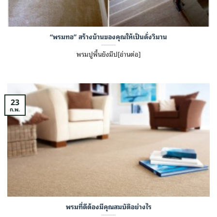
“พรมทอ” สร้างบ้านของคุณให้เป็นดั่งวิมาน
พรมปูพื้นยังมีป[อ่านต่อ]
23
ก.พ.
พรมที่ดีต้องมีคุณสมบัติอย่างไร