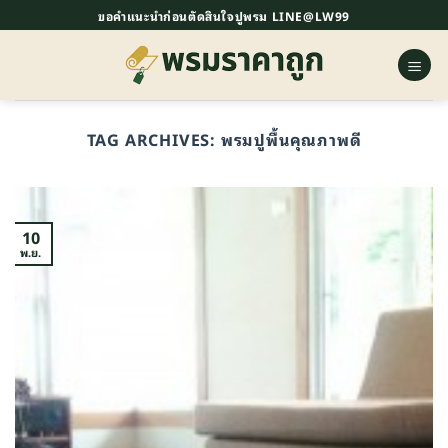
ข้าม
ขอคำแนะนำก่อนตัดสินใจปูพรม LINE@LW99
ไป
ยัง
เนื้อหา
TAG ARCHIVES:
พรมปูพื้นคุณภาพดี
10
พ.ย.