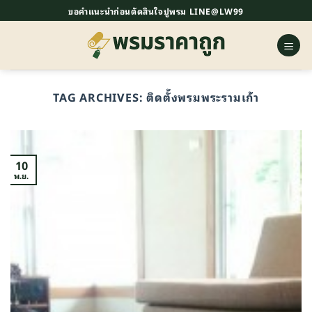
ข้าม
ขอคำแนะนำก่อนตัดสินใจปูพรม LINE@LW99
ไป
ยัง
เนื้อหา
TAG ARCHIVES:
ติดตั้งพรมพระรามเก้า
10
พ.ย.