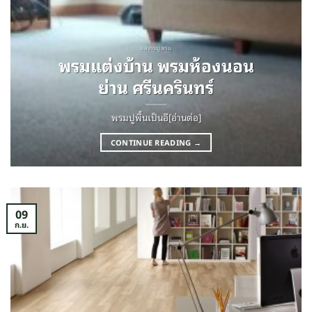
ผลงานปูพรม
พรมแต่งบ้าน พรมห้องนอน
ย่าน ศรีนครินทร์
พรมปูพื้นเป็นอี[อ่านต่อ]
CONTINUE READING
→
09
ก.ย.