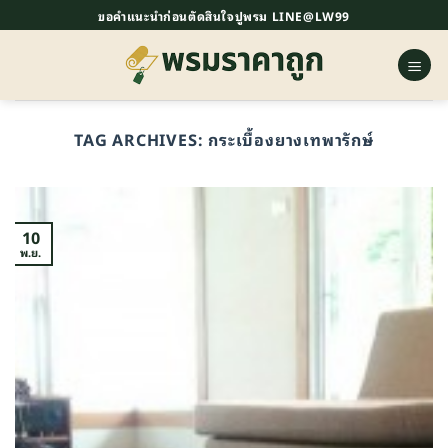
ข้าม
ขอคำแนะนำก่อนตัดสินใจปูพรม LINE@LW99
ไป
ยัง
เนื้อหา
TAG ARCHIVES:
กระเบื้องยางเทพารักษ์
10
พ.ย.