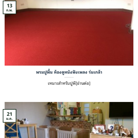
13
ก.พ.
พรมปูพื้น ห้องดูหนังฟังเพลง ร่มเกล้า
เหมาะสำหรับปูพื[อ่านต่อ]
21
ม.ค.