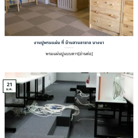
งานปูพรมแผ่น ที่ บ้านสวนลาซาล บางนา
พรมแผ่นปูแบบตาร[อ่านต่อ]
21
ม.ค.