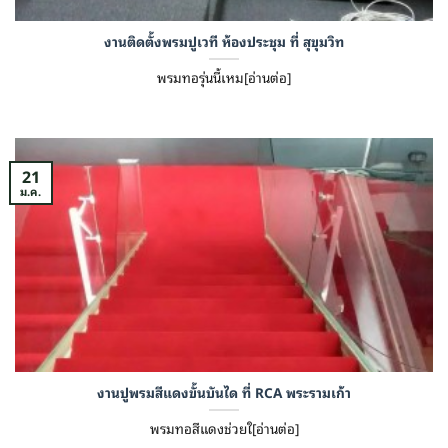
งานติดตั้งพรมปูเวที ห้องประชุม ที่ สุขุมวิท
พรมทอรุ่นนี้เหม[อ่านต่อ]
21
ม.ค.
งานปูพรมสีแดงขั้นบันได ที่ RCA พระรามเก้า
พรมทอสีแดงช่วยใ[อ่านต่อ]