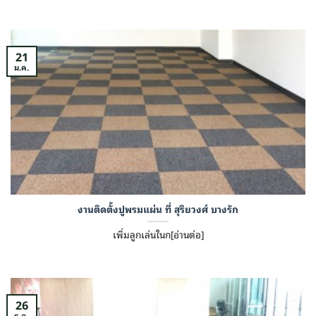
21
ม.ค.
งานติดตั้งปูพรมแผ่น ที่ สุริยวงศ์ บางรัก
เพิ่มลูกเล่นในก[อ่านต่อ]
26
ธ.ค.