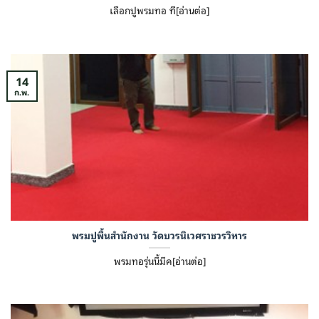
เลือกปูพรมทอ ที[อ่านต่อ]
14
ก.พ.
พรมปูพื้นสำนักงาน วัดบวรนิเวศราชวรวิหาร
พรมทอรุ่นนี้มีค[อ่านต่อ]