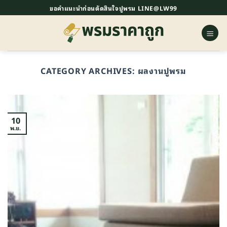
ข้าม
ขอคำแนะนำก่อนตัดสินใจปูพรม LINE@LW99
ไป
ยัง
เนื้อหา
CATEGORY ARCHIVES:
ผลงานปูพรม
10
พ.ย.