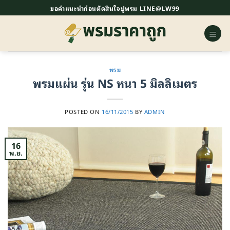
ข้าม
ขอคำแนะนำก่อนตัดสินใจปูพรม LINE@LW99
ไป
ยัง
เนื้อหา
พรม
พรมแผ่น รุ่น NS หนา 5 มิลลิเมตร
POSTED ON
16/11/2015
BY
ADMIN
16
พ.ย.