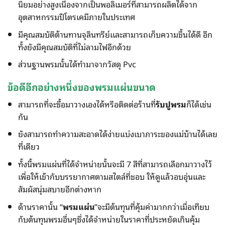
นิยมอย่างสูงเนื่องจากเป็นพอลิเมอร์ที่สามารถผลิตได้จาก
อุตสาหกรรมปีโตรเคมีภายในประเทศ
มีคุณสมบัติต้านทานจุลินทรีย์เเละสามารถเก็บความชื้นได้ดี อีก
ทั้งยังมีคุณสมบัติที่ไม่ลามไฟอีกด้วย
ส่วนฐานพรมนั้นได้ทำมาจากวัสดุ Pvc
ข้อดีอีกอย่างหนึ่งของ
พรมแผ่น
ขนาด
สามารถที่จะซื้อมาวางเองได้หรือติดต่อร้านที่
รับปูพรม
ก็ได้เช่น
กัน
ยังสามารถทำความสะอาดได้ง่ายแบ่งเบาภาระของแม่บ้านได้เลย
ที่เดียว
ทั้งนี้พรมแผ่นที่ได้จำหน่ายนั้นจะมี 7 สีที่สามารถเลือกมาวางไว้
เพื่อให้เข้ากับบรรยากาศตามสไตล์ที่ชอบ ให้ดูแล้วอบอุ่นและ
สัมผัสนุ่มสบายอีกต่างหาก
ด้านราคานั้น “
พรมแผ่น
”จะมีต้นทุนที่คุ้มค่ามากกว่าเมื่อเทียบ
กับต้นทุนพรมอื่นๆซึ่งได้จำหน่ายในราคาที่ประหยัดเกินคุ้ม