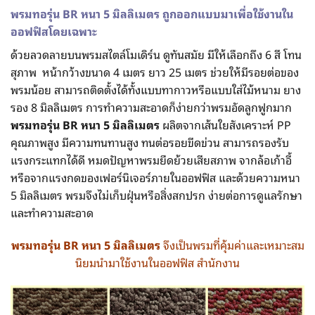
พรมทอรุ่น BR
หนา 5
มิลลิเมตร
ถูกออกแบบมาเพื่อใช้งานใน
ออฟฟิสโดยเฉพาะ
ด้วยลวดลายบนพรมสไตล์โมเดิร์น ดูทันสมัย มีให้เลือกถึง 6 สี โทน
สุภาพ หน้ากว้างขนาด 4 เมตร ยาว 25 เมตร ช่วยให้มีรอยต่อของ
พรมน้อย สามารถติดตั้งได้ทั้งแบบทากาวหรือแบบใส่ไม้หนาม ยาง
รอง 8 มิลลิเมตร การทำความสะอาดก็ง่ายกว่าพรมอัดลูกฟูกมาก
พรมทอรุ่น
BR
หนา 5
มิลลิเมตร
ผลิตจากเส้นใยสังเคราะห์ PP
คุณภาพสูง มีความทนทานสูง ทนต่อรอยขีดข่วน สามารถรองรับ
แรงกระแทกได้ดี หมดปัญหาพรมยืดย้วยเสียสภาพ จากล้อเก้าอี้
หรือจากแรงกดของเฟอร์นิเจอร์ภายในออฟฟิส และด้วยความหนา
5 มิลลิเมตร พรมจึงไม่เก็บฝุ่นหรือสิ่งสกปรก ง่ายต่อการดูแลรักษา
และทำความสะอาด
พรมทอรุ่น BR หนา 5
มิลลิเมตร
จึงเป็นพรมที่คุ้มค่าและเหมาะสม
นิยมนำมาใช้งานในออฟฟิส สำนักงาน