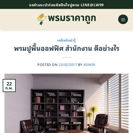
ข้าม
ขอคำแนะนำก่อนตัดสินใจปูพรม LINE@LW99
ไป
ยัง
เนื้อหา
เคล็ดลับน่ารู้
พรมปูพื้นออฟฟิศ สำนักงาน ดีอย่างไร
POSTED ON
22/02/2017
BY
ADMIN
22
ก.พ.