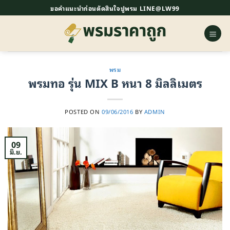
ข้าม
ขอคำแนะนำก่อนตัดสินใจปูพรม LINE@LW99
ไป
ยัง
เนื้อหา
พรม
พรมทอ รุ่น MIX B หนา 8 มิลลิเมตร
POSTED ON
09/06/2016
BY
ADMIN
09
มิ.ย.