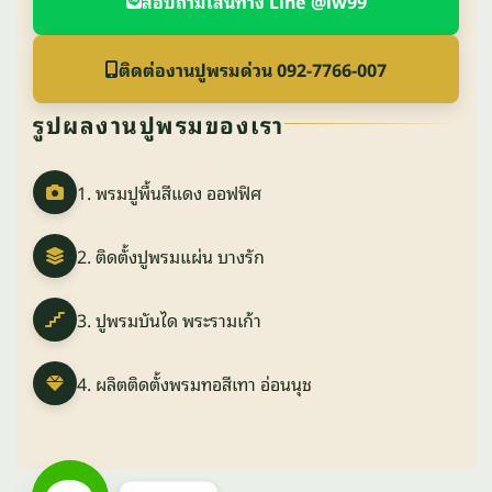
สอบถามเส้นทาง Line @lw99
ติดต่องานปูพรมด่วน 092-7766-007
รูปผลงานปูพรมของเรา
1. พรมปูพื้นสีแดง ออฟฟิศ
2. ติดตั้งปูพรมแผ่น บางรัก
3. ปูพรมบันได พระรามเก้า
4. ผลิตติดตั้งพรมทอสีเทา อ่อนนุช