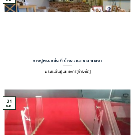
งานปูพรมแผ่น ที่ บ้านสวนลาซาล บางนา
พรมแผ่นปูแบบตาร[อ่านต่อ]
21
ม.ค.