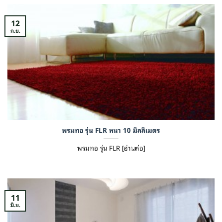
12
ก.ย.
พรมทอ รุ่น FLR หนา 10 มิลลิเมตร
พรมทอ รุ่น FLR [อ่านต่อ]
11
มิ.ย.