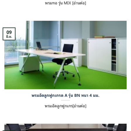
พรมทอ รุ่น MIX [อ่านต่อ]
09
มิ.ย.
พรมอัดลูกฟูกเกรด A รุ่น BN หนา 4 มม.
พรมอัดลูกฟูกเกร[อ่านต่อ]