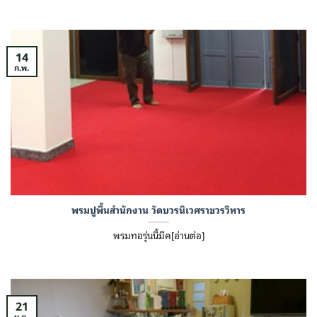
14
ก.พ.
พรมปูพื้นสำนักงาน วัดบวรนิเวศราชวรวิหาร
พรมทอรุ่นนี้มีค[อ่านต่อ]
21
ม.ค.