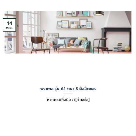
14
พ.ย.
พรมทอ รุ่น A1 หนา 8 มิลลิเมตร
หากพรมยิ่งมีควา[อ่านต่อ]