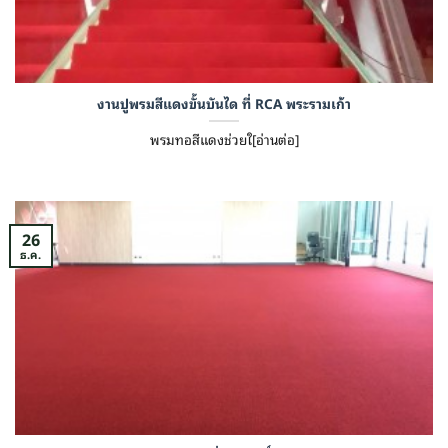
งานปูพรมสีแดงขั้นบันได ที่ RCA พระรามเก้า
พรมทอสีแดงช่วยใ[อ่านต่อ]
26
ธ.ค.