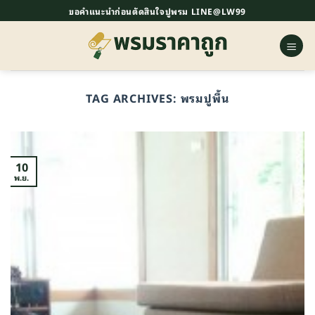
ข้าม
ขอคำแนะนำก่อนตัดสินใจปูพรม LINE@LW99
ไป
ยัง
เนื้อหา
TAG ARCHIVES:
พรมปูพื้น
10
พ.ย.