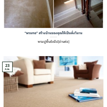
“พรมทอ” สร้างบ้านของคุณให้เป็นดั่งวิมาน
พรมปูพื้นยังมีป[อ่านต่อ]
23
ก.พ.