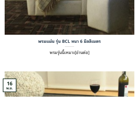
พรมแผ่น รุ่น BCL หนา 6 มิลลิเมตร
พรมรุ่นนี้เหมาะ[อ่านต่อ]
16
พ.ย.