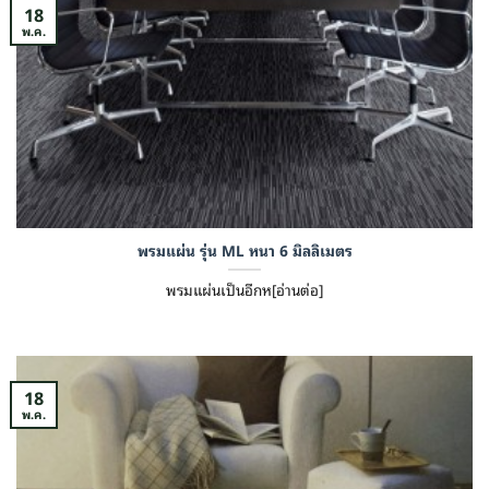
18
พ.ค.
พรมแผ่น รุ่น ML หนา 6 มิลลิเมตร
พรมแผ่นเป็นอีกห[อ่านต่อ]
18
พ.ค.