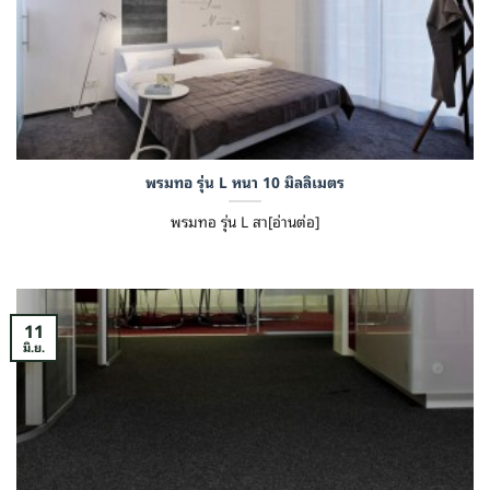
พรมทอ รุ่น L หนา 10 มิลลิเมตร
พรมทอ รุ่น L สา[อ่านต่อ]
11
มิ.ย.