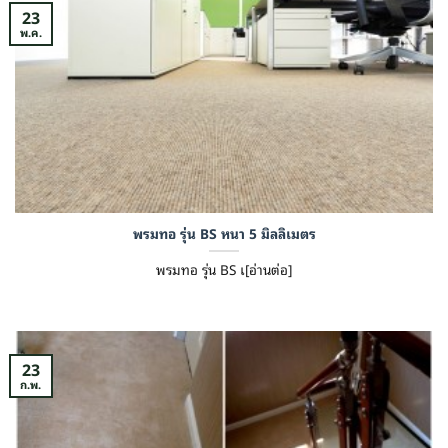
23
พ.ค.
พรมทอ รุ่น BS หนา 5 มิลลิเมตร
พรมทอ รุ่น BS เ[อ่านต่อ]
23
ก.พ.