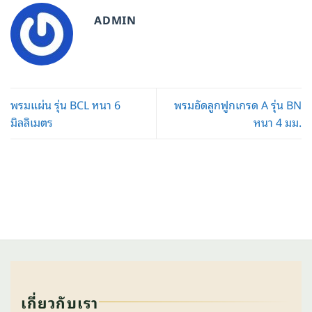
ADMIN
พรมแผ่น รุ่น BCL หนา 6
พรมอัดลูกฟูกเกรด A รุ่น BN
มิลลิเมตร
หนา 4 มม.
เกี่ยวกับเรา