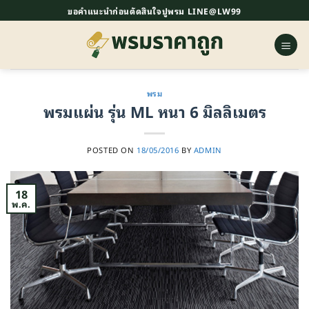
ข้าม
ขอคำแนะนำก่อนตัดสินใจปูพรม LINE@LW99
ไป
ยัง
เนื้อหา
พรม
พรมแผ่น รุ่น ML หนา 6 มิลลิเมตร
POSTED ON
18/05/2016
BY
ADMIN
18
พ.ค.