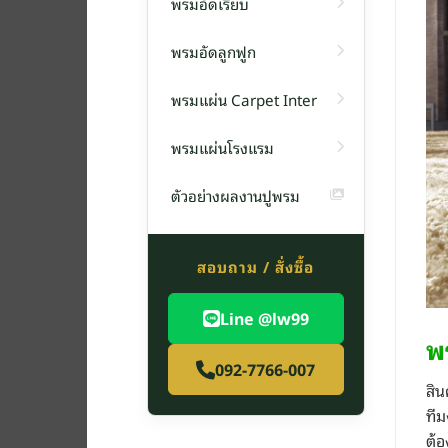
พรมอัดเรียบ
พรมอัดลูกฟูก
พรมแผ่น Carpet Inter
พรมแผ่นโรงแรม
ตัวอย่างผลงานปูพรม
สอบถาม / สั่งซื้อ
Line @lw99
พ
092-7766-007
สิ
ทีม
ต้อ