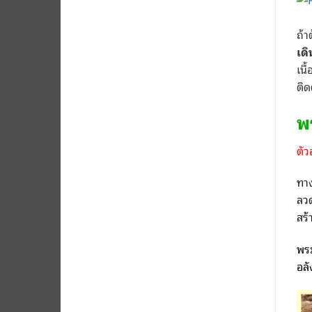
ถ้า
เดิ
เนื
ติด
พ
ตั
ทา
ลวด
สร้
พรม
อลั