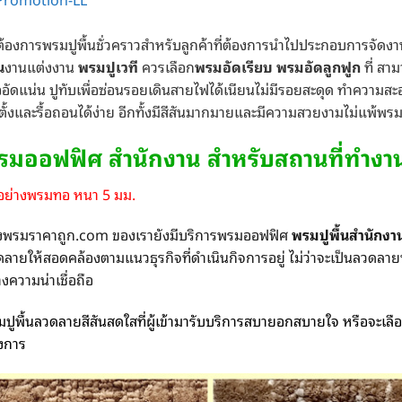
ต้องการพรมปูพื้นชั่วคราวสำหรับลูกค้าที่ต้องการนำไปประกอบการจัด
น
งานแต่งงาน
พรมปูเวที
ควรเลือก
พรมอัดเรียบ พรมอัดลูกฟูก
ที่ สา
้ออัดแน่น ปูทับเพื่อซ่อนรอยเดินสายไฟได้เนียนไม่มีรอยสะดุด ทำความสะอาด
ตั้งและรื้อถอนได้ง่าย อีกทั้งมีสีสันมากมายและมีความสวยงามไม่แพ้พรม
รมออฟฟิศ สำนักงาน สำหรับสถานที่ทำงา
วอย่างพรมทอ หนา 5 มม.
งพรมราคาถูก.com ของเรายังมีบริการพรมออฟฟิศ
พรมปูพื้นสำนักงา
ลายให้สอดคล้องตามแนวธุรกิจที่ดำเนินกิจการอยู่ ไม่ว่าจะเป็นลวดลาย
างความน่าเชื่อถือ
ปูพื้นลวดลายสีสันสดใสที่ผู้เข้ามารับบริการสบายอกสบายใจ หรือจะเลื
งการ