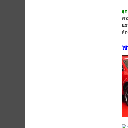
ลู
พร
นอ
ห้อ
พ