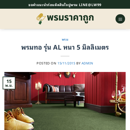
ข้าม
ขอคำแนะนำก่อนตัดสินใจปูพรม LINE@LW99
ไป
ยัง
เนื้อหา
พรม
พรมทอ รุ่น AL หนา 5 มิลลิเมตร
POSTED ON
15/11/2015
BY
ADMIN
15
พ.ย.