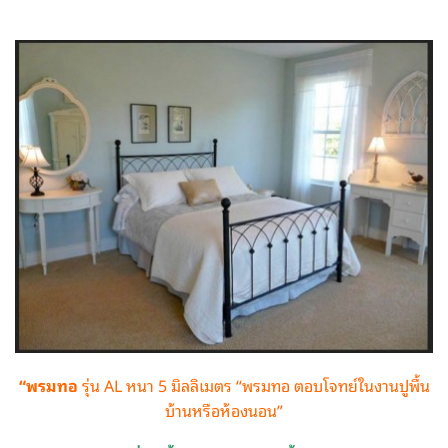
“พรมทอ
รุ่น AL หนา 5 มิลลิเมตร “พรมทอ ตอบโจทย์ในงานปูพื้น
บ้านหรือห้องนอน”