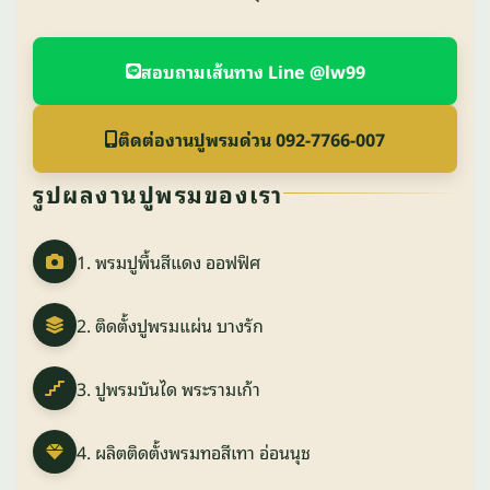
สอบถามเส้นทาง Line @lw99
ติดต่องานปูพรมด่วน 092-7766-007
รูปผลงานปูพรมของเรา
1. พรมปูพื้นสีแดง ออฟฟิศ
2. ติดตั้งปูพรมแผ่น บางรัก
3. ปูพรมบันได พระรามเก้า
4. ผลิตติดตั้งพรมทอสีเทา อ่อนนุช