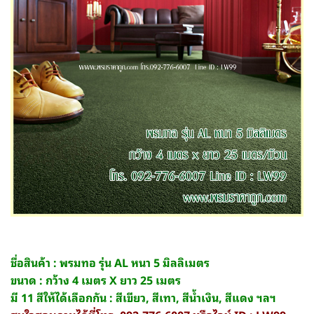
ชื่อสินค้า : พรมทอ รุ่น AL หนา 5 มิลลิเมตร
ขนาด : กว้าง 4 เมตร X ยาว 25 เมตร
มี 11 สีให้ได้เลือกกัน : สีเขียว, สีเทา, สีน้ำเงิน, สีแดง ฯลฯ