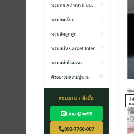
พรมทอ A2 หนา 8 มม.
พรมอัดเรียบ
พรม
พรมอัดลูกฟูก
น F14 หนา 6 มิลลิเมตร
พรมแผ่น Carpet Inter
่น รุ่น F1[อ่านต่อ]
พรมแผ่นโรงแรม
TINUE READING
→
ตัวอย่างผลงานปูพรม
สอบถาม / สั่งซื้อ
1
พ.ย
Line @lw99
092-7766-007