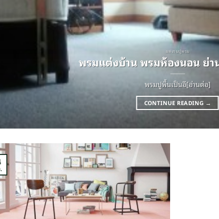
ผลงานปูพรม
พรมแต่งบ้าน พรมห้องนอน ย่าน
พรมปูพื้นเป็นอี[อ่านต่อ]
CONTINUE READING
→
4
.