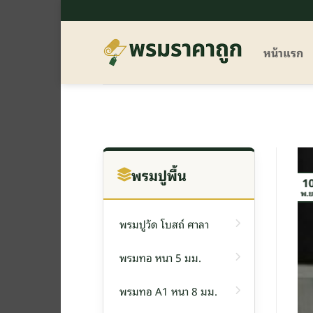
ข้าม
ไป
ยัง
หน้าแรก
เนื้อหา
พรมปูพื้น
1
พ.ย
พรมปูวัด โบสถ์ ศาลา
พรมทอ หนา 5 มม.
พรมทอ A1 หนา 8 มม.