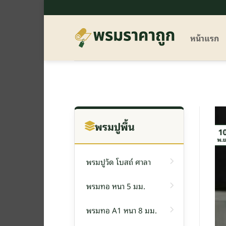
ข้าม
ไป
ยัง
หน้าแรก
เนื้อหา
พรมปูพื้น
1
พ.ย
พรมปูวัด โบสถ์ ศาลา
พรมทอ หนา 5 มม.
พรมทอ A1 หนา 8 มม.