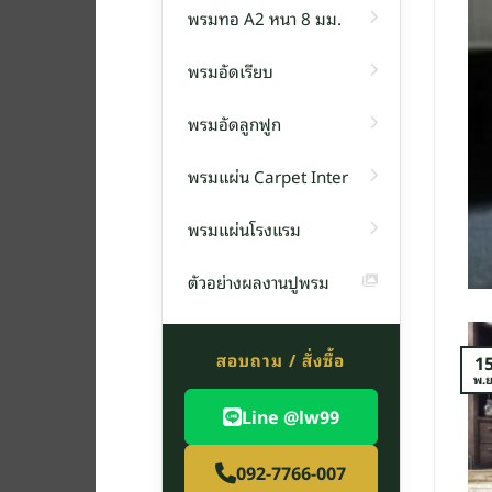
พรมทอ A2 หนา 8 มม.
พรมอัดเรียบ
พรม
พรมอัดลูกฟูก
น F14 หนา 6 มิลลิเมตร
พรมแผ่น Carpet Inter
่น รุ่น F1[อ่านต่อ]
พรมแผ่นโรงแรม
TINUE READING
→
ตัวอย่างผลงานปูพรม
สอบถาม / สั่งซื้อ
1
พ.ย
Line @lw99
092-7766-007