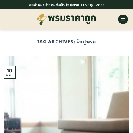
ข้าม
ขอคำแนะนำก่อนตัดสินใจปูพรม LINE@LW99
ไป
ยัง
เนื้อหา
TAG ARCHIVES:
รับปูพรม
10
พ.ย.