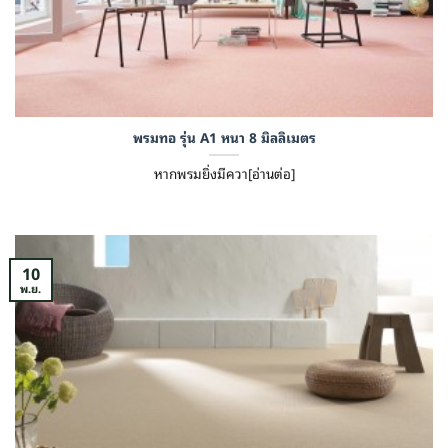
พรมทอ รุ่น A1 หนา 8 มิลลิเมตร
หากพรมยิ่งมีควา[อ่านต่อ]
10
พ.ย.