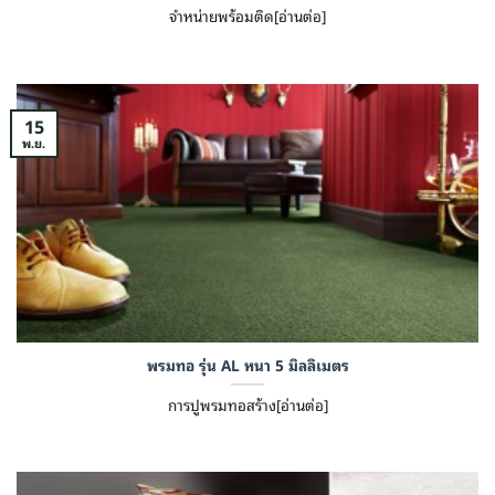
จำหน่ายพร้อมติด[อ่านต่อ]
15
พ.ย.
พรมทอ รุ่น AL หนา 5 มิลลิเมตร
การปูพรมทอสร้าง[อ่านต่อ]