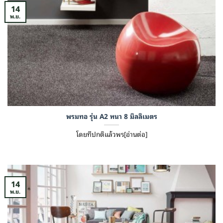
14
พ.ย.
พรมทอ รุ่น A2 หนา 8 มิลลิเมตร
โดยทีปกติแล้วพร[อ่านต่อ]
14
พ.ย.