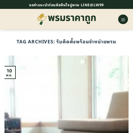
ข้าม
ขอคำแนะนำก่อนตัดสินใจปูพรม LINE@LW99
ไป
ยัง
เนื้อหา
TAG ARCHIVES:
รับติดตั้งพร้อมจำหน่ายพรม
10
พ.ย.