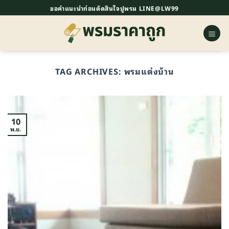
ข้าม
ขอคำแนะนำก่อนตัดสินใจปูพรม LINE@LW99
ไป
ยัง
เนื้อหา
TAG ARCHIVES:
พรมแต่งบ้าน
10
พ.ย.