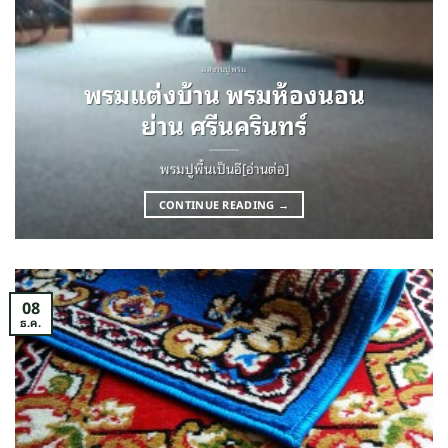
ผลงานปูพรม
พรมแต่งบ้าน พรมห้องนอน
ย่าน ศรีนครินทร์
พรมปูพื้นเป็นอี[อ่านต่อ]
CONTINUE READING
→
08
ธ.ค.