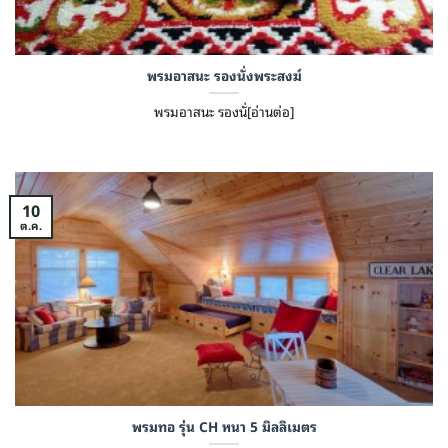
พรมอาสนะ รองนั่งพระสงฆ์
พรมอาสนะ รองนั่[อ่านต่อ]
10
ต.ค.
พรมทอ รุ่น CH หนา 5 มิลลิเมตร