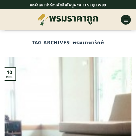
ข้าม
ขอคำแนะนำก่อนตัดสินใจปูพรม LINE@LW99
ไป
ยัง
เนื้อหา
TAG ARCHIVES:
พรมเทพารักษ์
10
พ.ย.