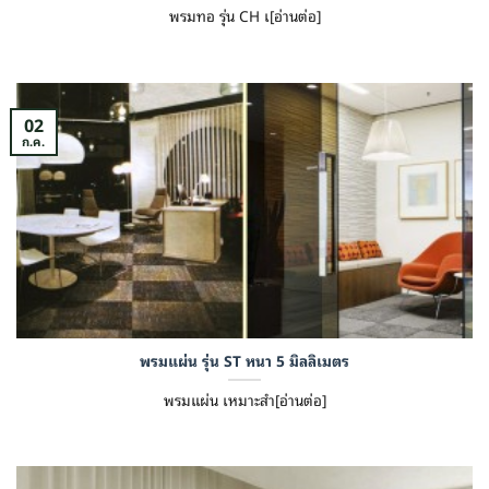
พรมทอ รุ่น CH เ[อ่านต่อ]
02
ก.ค.
พรมแผ่น รุ่น ST หนา 5 มิลลิเมตร
พรมแผ่น เหมาะสำ[อ่านต่อ]