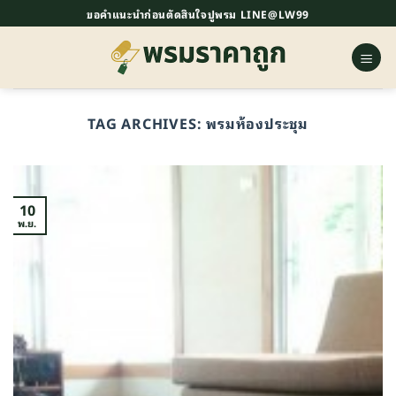
ข้าม
ขอคำแนะนำก่อนตัดสินใจปูพรม LINE@LW99
ไป
ยัง
เนื้อหา
TAG ARCHIVES:
พรมห้องประชุม
10
พ.ย.