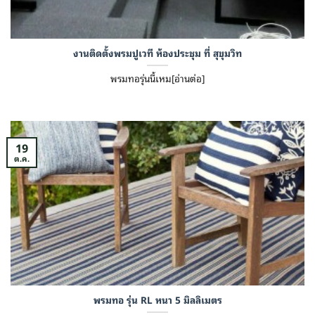
งานติดตั้งพรมปูเวที ห้องประชุม ที่ สุขุมวิท
พรมทอรุ่นนี้เหม[อ่านต่อ]
19
ต.ค.
พรมทอ รุ่น RL หนา 5 มิลลิเมตร