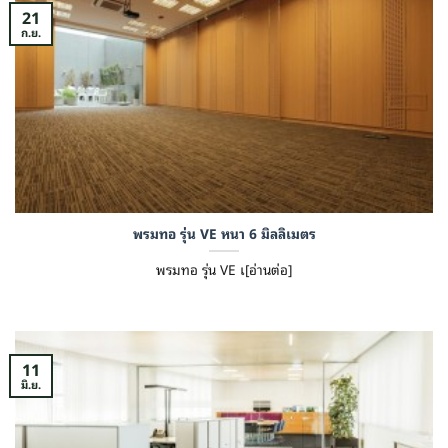
21
ก.ย.
พรมทอ รุ่น VE หนา 6 มิลลิเมตร
พรมทอ รุ่น VE เ[อ่านต่อ]
11
มิ.ย.