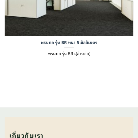
พรมทอ รุ่น BR หนา 5 มิลลิเมตร
พรมทอ รุ่น BR เ[อ่านต่อ]
เกี่ยวกับเรา