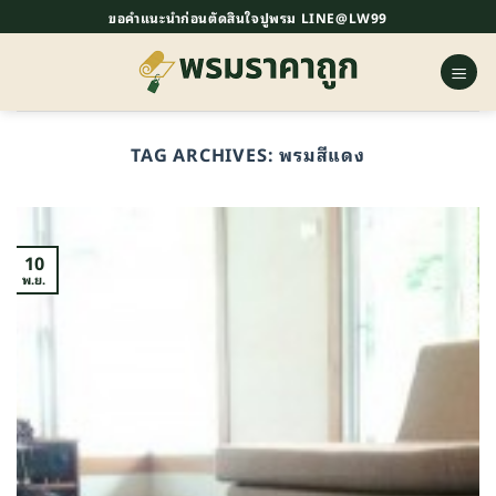
ข้าม
ขอคำแนะนำก่อนตัดสินใจปูพรม LINE@LW99
ไป
ยัง
เนื้อหา
TAG ARCHIVES:
พรมสีแดง
10
พ.ย.