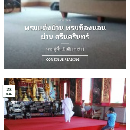
ผลงานปูพรม
พรมแต่งบ้าน พรมห้องนอน
ย่าน ศรีนครินทร์
พรมปูพื้นเป็นอี[อ่านต่อ]
CONTINUE READING
→
23
ก.พ.