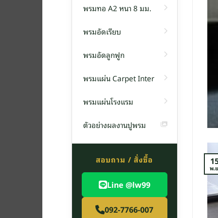
พรมทอ A2 หนา 8 มม.
พรมอัดเรียบ
พรม
พรมอัดลูกฟูก
น F14 หนา 6 มิลลิเมตร
พรมแผ่น Carpet Inter
่น รุ่น F1[อ่านต่อ]
พรมแผ่นโรงแรม
TINUE READING
→
ตัวอย่างผลงานปูพรม
สอบถาม / สั่งซื้อ
1
พ.ย
Line @lw99
092-7766-007