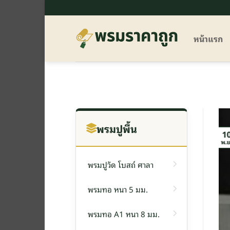
ข้าม
ไป
ยัง
หน้าแรก
เนื้อหา
พรมปูพื้น
1
พ.ย
พรมปูวัด โบสถ์ ศาลา
พรมทอ หนา 5 มม.
พรมทอ A1 หนา 8 มม.