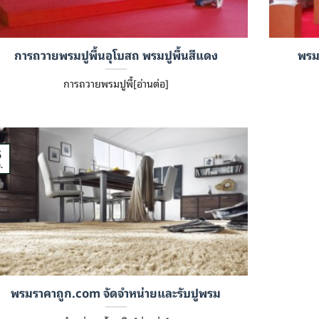
การถวายพรมปูพื้นอุโบสถ พรมปูพื้นสีแดง
พรม
การถวายพรมปูพื้[อ่านต่อ]
5
.
พรมราคาถูก.com จัดจำหน่ายและรับปูพรม