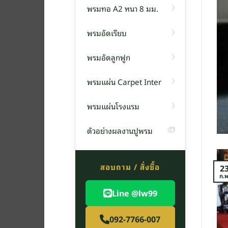
พรมทอ A2 หนา 8 มม.
พรมอัดเรียบ
พรม
พรมอัดลูกฟูก
น F14 หนา 6 มิลลิเมตร
พรมแผ่น Carpet Inter
่น รุ่น F1[อ่านต่อ]
พรมแผ่นโรงแรม
TINUE READING
→
ตัวอย่างผลงานปูพรม
สอบถาม / สั่งซื้อ
2
ก.พ
Line @lw99
092-7766-007