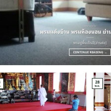
ผลงานปูพรม
พรมแต่งบ้าน พรมห้องนอน ย่าน
พรมปูพื้นเป็นอี[อ่านต่อ]
CONTINUE READING
→
3
28
.
พ.ย.