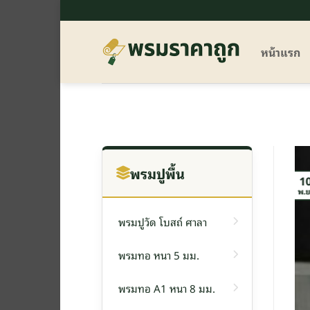
ข้าม
ไป
ยัง
หน้าแรก
เนื้อหา
พรมปูพื้น
1
พ.ย
พรมปูวัด โบสถ์ ศาลา
พรมทอ หนา 5 มม.
พรมทอ A1 หนา 8 มม.