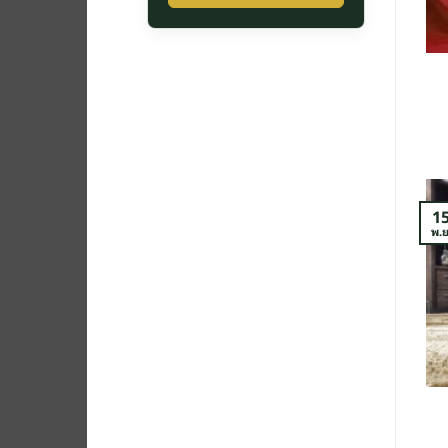
1
พ.ย