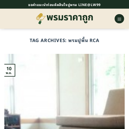
ข้าม
ขอคำแนะนำก่อนตัดสินใจปูพรม LINE@LW99
ไป
ยัง
เนื้อหา
TAG ARCHIVES:
พรมปูพื้น RCA
10
พ.ย.