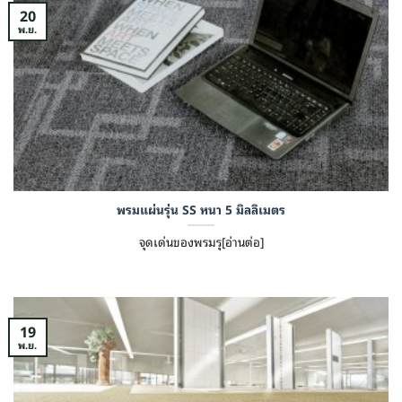
20
พ.ย.
พรมแผ่นรุ่น SS หนา 5 มิลลิเมตร
จุดเด่นของพรมรุ[อ่านต่อ]
19
พ.ย.