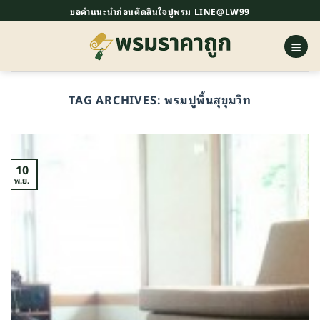
ข้าม
ขอคำแนะนำก่อนตัดสินใจปูพรม LINE@LW99
ไป
ยัง
เนื้อหา
TAG ARCHIVES:
พรมปูพื้นสุขุมวิท
10
พ.ย.