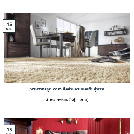
15
พ.ย.
พรมราคาถูก.com จัดจำหน่ายและรับปูพรม
จำหน่ายพร้อมติด[อ่านต่อ]
15
พ.ย.