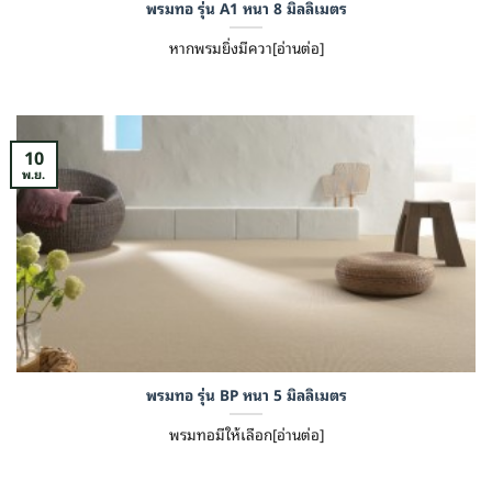
พรมทอ รุ่น A1 หนา 8 มิลลิเมตร
หากพรมยิ่งมีควา[อ่านต่อ]
10
พ.ย.
พรมทอ รุ่น BP หนา 5 มิลลิเมตร
พรมทอมีให้เลือก[อ่านต่อ]