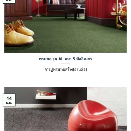
พรมทอ รุ่น AL หนา 5 มิลลิเมตร
การปูพรมทอสร้าง[อ่านต่อ]
14
พ.ย.