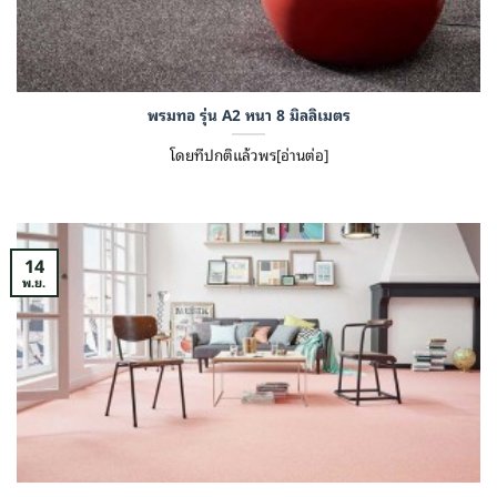
พรมทอ รุ่น A2 หนา 8 มิลลิเมตร
โดยทีปกติแล้วพร[อ่านต่อ]
14
พ.ย.