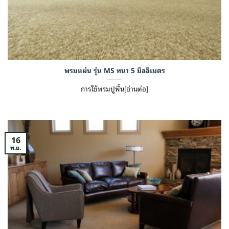
พรมแผ่น รุ่น MS หนา 5 มิลลิเมตร
การใช้พรมปูพื้น[อ่านต่อ]
16
พ.ย.