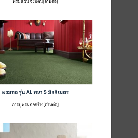
พรมแผ่น จะมีต้น[อ่านต่อ]
พรมทอ รุ่น AL หนา 5 มิลลิเมตร
การปูพรมทอสร้าง[อ่านต่อ]