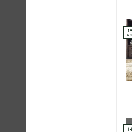
1
พ.ย
1