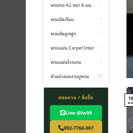
พรมทอ A2 หนา 8 มม.
พรมอัดเรียบ
พรม
พรมอัดลูกฟูก
น F14 หนา 6 มิลลิเมตร
พรมแผ่น Carpet Inter
่น รุ่น F1[อ่านต่อ]
พรมแผ่นโรงแรม
TINUE READING
→
ตัวอย่างผลงานปูพรม
สอบถาม / สั่งซื้อ
1
พ.ค
Line @lw99
092-7766-007