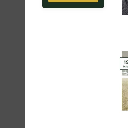
1
พ.ย