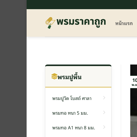
ข้าม
ไป
ยัง
หน้าแรก
เนื้อหา
พรมปูพื้น
1
พ.ย
พรมปูวัด โบสถ์ ศาลา
พรมทอ หนา 5 มม.
พรมทอ A1 หนา 8 มม.