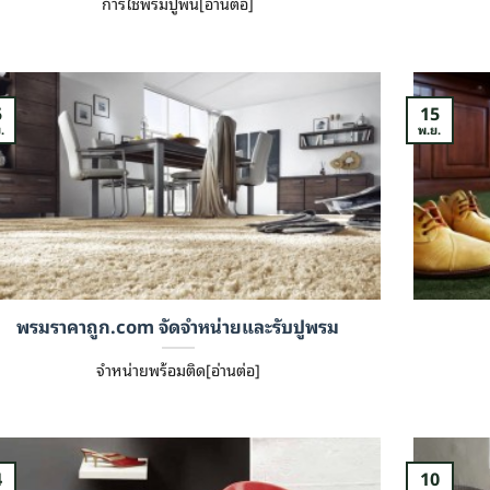
การใช้พรมปูพื้น[อ่านต่อ]
5
15
.
พ.ย.
พรมราคาถูก.com จัดจำหน่ายและรับปูพรม
จำหน่ายพร้อมติด[อ่านต่อ]
4
10