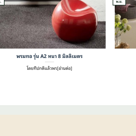
.
พ.ย.
พรมทอ รุ่น A2 หนา 8 มิลลิเมตร
โดยทีปกติแล้วพร[อ่านต่อ]