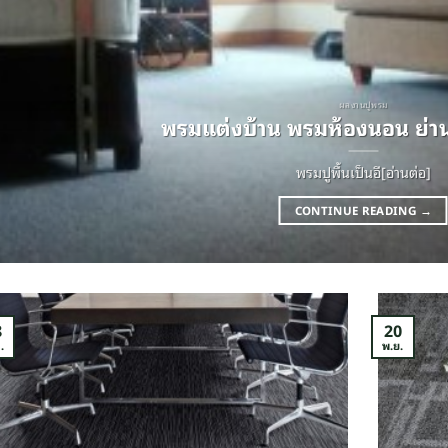
ผลงานปูพรม
พรมแต่งบ้าน พรมห้องนอน ย่าน
พรมปูพื้นเป็นอี[อ่านต่อ]
CONTINUE READING
→
8
20
.
พ.ย.