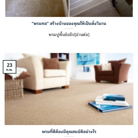
“พรมทอ” สร้างบ้านของคุณให้เป็นดั่งวิมาน
พรมปูพื้นยังมีป[อ่านต่อ]
23
ก.พ.
พรมที่ดีต้องมีคุณสมบัติอย่างไร