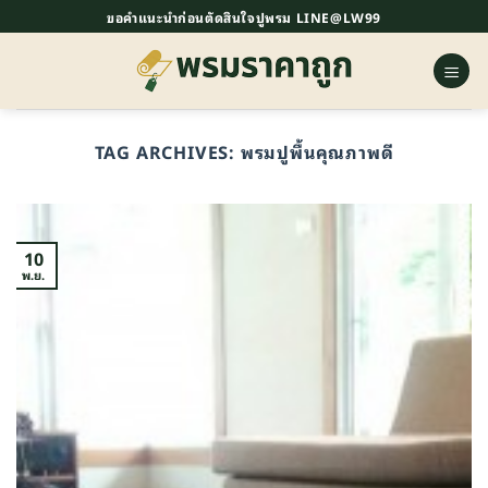
ข้าม
ขอคำแนะนำก่อนตัดสินใจปูพรม LINE@LW99
ไป
ยัง
เนื้อหา
TAG ARCHIVES:
พรมปูพื้นคุณภาพดี
10
พ.ย.