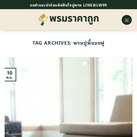
ข้าม
ขอคำแนะนำก่อนตัดสินใจปูพรม LINE@LW99
ไป
ยัง
เนื้อหา
TAG ARCHIVES:
พรมปูพื้นขนฟู
10
พ.ย.