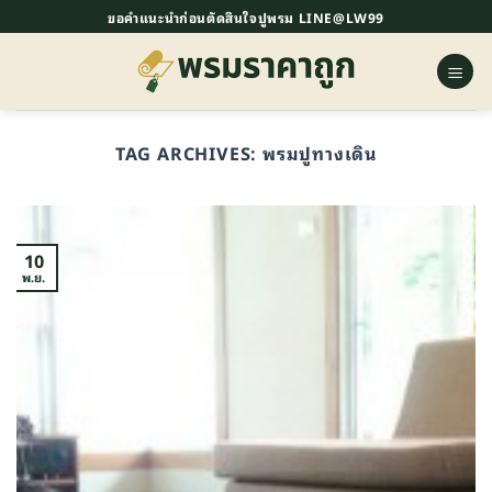
ข้าม
ขอคำแนะนำก่อนตัดสินใจปูพรม LINE@LW99
ไป
ยัง
เนื้อหา
TAG ARCHIVES:
พรมปูทางเดิน
10
พ.ย.