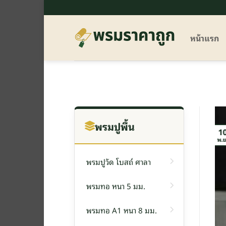
ข้าม
ไป
ยัง
หน้าแรก
เนื้อหา
พรมปูพื้น
1
พ.ย
พรมปูวัด โบสถ์ ศาลา
พรมทอ หนา 5 มม.
พรมทอ A1 หนา 8 มม.