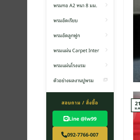
พรมทอ A2 หนา 8 มม.
พรมอัดเรียบ
พรม
พรมอัดลูกฟูก
น F14 หนา 6 มิลลิเมตร
พรมแผ่น Carpet Inter
่น รุ่น F1[อ่านต่อ]
พรมแผ่นโรงแรม
TINUE READING
→
ตัวอย่างผลงานปูพรม
สอบถาม / สั่งซื้อ
2
ม.ค
Line @lw99
092-7766-007