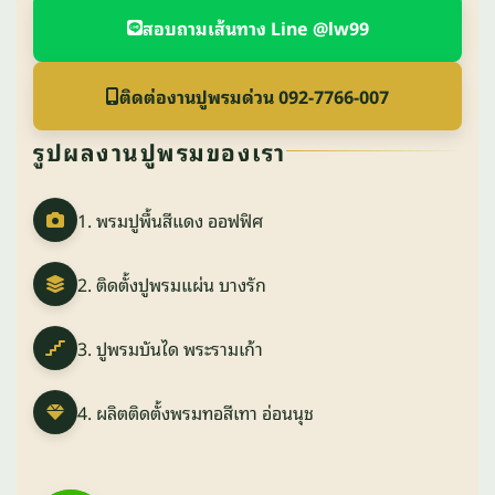
สอบถามเส้นทาง Line @lw99
ติดต่องานปูพรมด่วน 092-7766-007
รูปผลงานปูพรมของเรา
1. พรมปูพื้นสีแดง ออฟฟิศ
2. ติดตั้งปูพรมแผ่น บางรัก
3. ปูพรมบันได พระรามเก้า
4. ผลิตติดตั้งพรมทอสีเทา อ่อนนุช