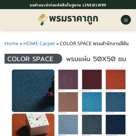
ข้าม
ขอคำแนะนำก่อนตัดสินใจปูพรม LINE@LW99
ไป
ยัง
เนื้อหา
Home
»
HOME Carpet
»
COLOR SPACE พรมสำนักงานสีสัน