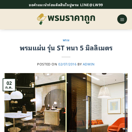
ข้าม
ขอคำแนะนำก่อนตัดสินใจปูพรม LINE@LW99
ไป
ยัง
เนื้อหา
พรม
พรมแผ่น รุ่น ST หนา 5 มิลลิเมตร
POSTED ON
02/07/2016
BY
ADMIN
02
ก.ค.