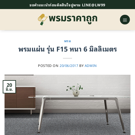
ข้าม
ขอคำแนะนำก่อนตัดสินใจปูพรม LINE@LW99
ไป
ยัง
เนื้อหา
พรม
พรมแผ่น รุ่น F15 หนา 6 มิลลิเมตร
POSTED ON
20/06/2017
BY
ADMIN
20
มิ.ย.