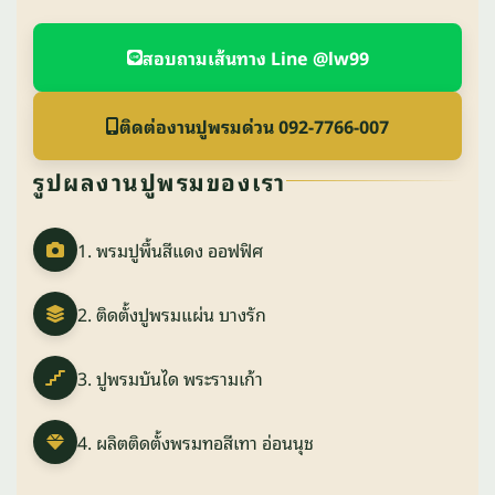
สอบถามเส้นทาง Line @lw99
ติดต่องานปูพรมด่วน 092-7766-007
รูปผลงานปูพรมของเรา
1. พรมปูพื้นสีแดง ออฟฟิศ
2. ติดตั้งปูพรมแผ่น บางรัก
3. ปูพรมบันได พระรามเก้า
4. ผลิตติดตั้งพรมทอสีเทา อ่อนนุช