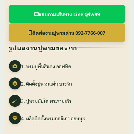
สอบถามเส้นทาง Line @lw99
ติดต่องานปูพรมด่วน 092-7766-007
รูปผลงานปูพรมของเรา
1. พรมปูพื้นสีแดง ออฟฟิศ
2. ติดตั้งปูพรมแผ่น บางรัก
3. ปูพรมบันได พระรามเก้า
4. ผลิตติดตั้งพรมทอสีเทา อ่อนนุช