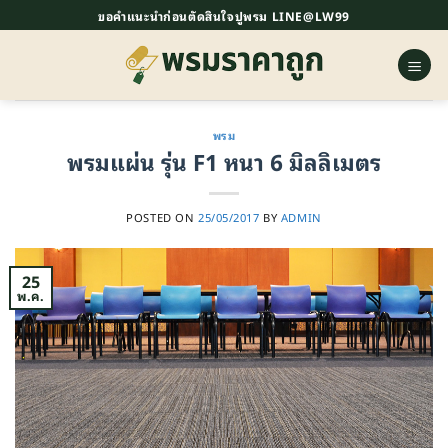
ข้าม
ขอคำแนะนำก่อนตัดสินใจปูพรม LINE@LW99
ไป
ยัง
เนื้อหา
พรม
พรมแผ่น รุ่น F1 หนา 6 มิลลิเมตร
POSTED ON
25/05/2017
BY
ADMIN
25
พ.ค.