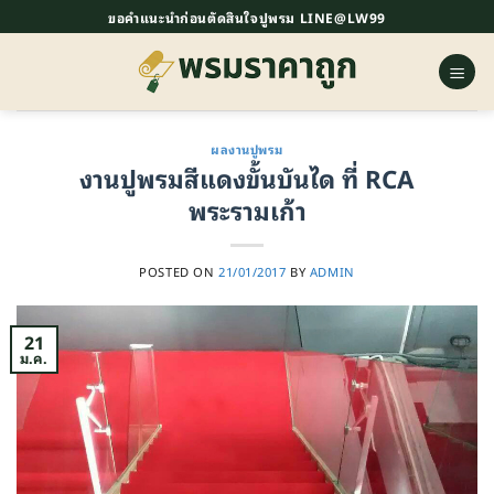
ข้าม
ขอคำแนะนำก่อนตัดสินใจปูพรม LINE@LW99
ไป
ยัง
เนื้อหา
ผลงานปูพรม
งานปูพรมสีแดงขั้นบันได ที่ RCA
พระรามเก้า
POSTED ON
21/01/2017
BY
ADMIN
21
ม.ค.