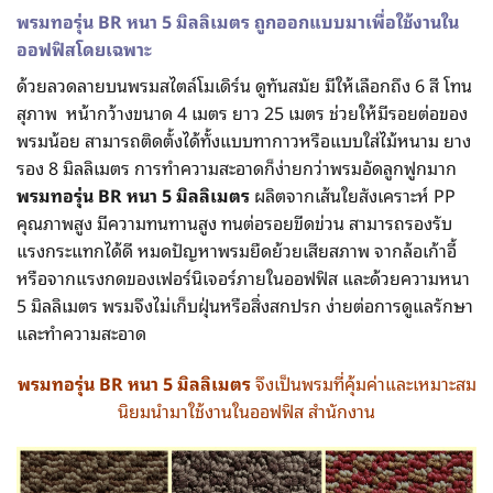
พรมทอรุ่น BR
หนา 5
มิลลิเมตร
ถูกออกแบบมาเพื่อใช้งานใน
ออฟฟิสโดยเฉพาะ
ด้วยลวดลายบนพรมสไตล์โมเดิร์น ดูทันสมัย มีให้เลือกถึง 6 สี โทน
สุภาพ หน้ากว้างขนาด 4 เมตร ยาว 25 เมตร ช่วยให้มีรอยต่อของ
พรมน้อย สามารถติดตั้งได้ทั้งแบบทากาวหรือแบบใส่ไม้หนาม ยาง
รอง 8 มิลลิเมตร การทำความสะอาดก็ง่ายกว่าพรมอัดลูกฟูกมาก
พรมทอรุ่น
BR
หนา 5
มิลลิเมตร
ผลิตจากเส้นใยสังเคราะห์ PP
คุณภาพสูง มีความทนทานสูง ทนต่อรอยขีดข่วน สามารถรองรับ
แรงกระแทกได้ดี หมดปัญหาพรมยืดย้วยเสียสภาพ จากล้อเก้าอี้
หรือจากแรงกดของเฟอร์นิเจอร์ภายในออฟฟิส และด้วยความหนา
5 มิลลิเมตร พรมจึงไม่เก็บฝุ่นหรือสิ่งสกปรก ง่ายต่อการดูแลรักษา
และทำความสะอาด
พรมทอรุ่น BR หนา 5
มิลลิเมตร
จึงเป็นพรมที่คุ้มค่าและเหมาะสม
นิยมนำมาใช้งานในออฟฟิส สำนักงาน