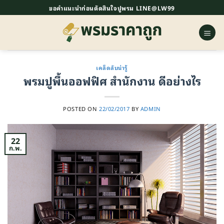
ข้าม
ขอคำแนะนำก่อนตัดสินใจปูพรม LINE@LW99
ไป
ยัง
เนื้อหา
เคล็ดลับน่ารู้
พรมปูพื้นออฟฟิศ สำนักงาน ดีอย่างไร
POSTED ON
22/02/2017
BY
ADMIN
22
ก.พ.