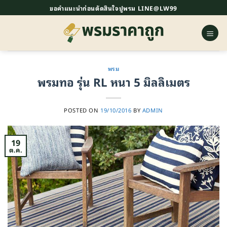
ข้าม
ขอคำแนะนำก่อนตัดสินใจปูพรม LINE@LW99
ไป
ยัง
เนื้อหา
พรม
พรมทอ รุ่น RL หนา 5 มิลลิเมตร
POSTED ON
19/10/2016
BY
ADMIN
19
ต.ค.