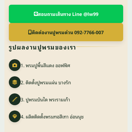
สอบถามเส้นทาง Line @lw99
ติดต่องานปูพรมด่วน 092-7766-007
รูปผลงานปูพรมของเรา
1. พรมปูพื้นสีแดง ออฟฟิศ
2. ติดตั้งปูพรมแผ่น บางรัก
3. ปูพรมบันได พระรามเก้า
4. ผลิตติดตั้งพรมทอสีเทา อ่อนนุช