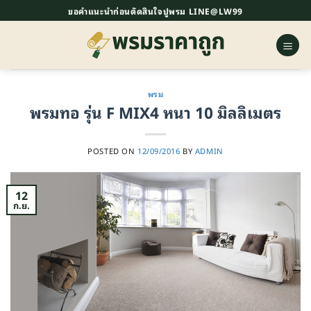
ข้าม
ขอคำแนะนำก่อนตัดสินใจปูพรม LINE@LW99
ไป
ยัง
เนื้อหา
พรม
พรมทอ รุ่น F MIX4 หนา 10 มิลลิเมตร
POSTED ON
12/09/2016
BY
ADMIN
12
ก.ย.