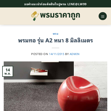
ข้าม
ขอคำแนะนำก่อนตัดสินใจปูพรม LINE@LW99
ไป
ยัง
เนื้อหา
พรม
พรมทอ รุ่น A2 หนา 8 มิลลิเมตร
POSTED ON
14/11/2015
BY
ADMIN
14
พ.ย.