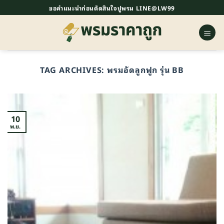
ข้าม
ขอคำแนะนำก่อนตัดสินใจปูพรม LINE@LW99
ไป
ยัง
เนื้อหา
TAG ARCHIVES:
พรมอัดลูกฟูก รุ่น BB
10
พ.ย.