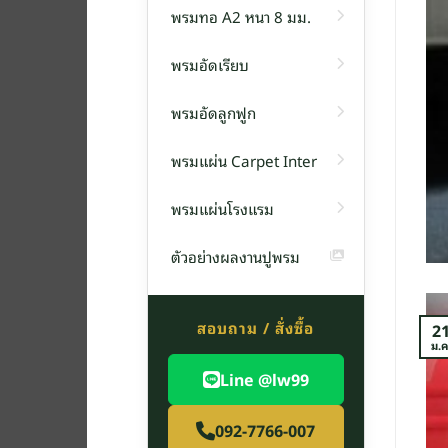
พรมทอ A2 หนา 8 มม.
พรมอัดเรียบ
พรม
พรมอัดลูกฟูก
น F14 หนา 6 มิลลิเมตร
พรมแผ่น Carpet Inter
่น รุ่น F1[อ่านต่อ]
พรมแผ่นโรงแรม
TINUE READING
→
ตัวอย่างผลงานปูพรม
สอบถาม / สั่งซื้อ
2
ม.ค
Line @lw99
092-7766-007