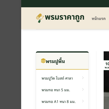
ข้าม
ไป
ยัง
หน้าแรก
เนื้อหา
พรมปูพื้น
1
พ.ย
พรมปูวัด โบสถ์ ศาลา
พรมทอ หนา 5 มม.
พรมทอ A1 หนา 8 มม.